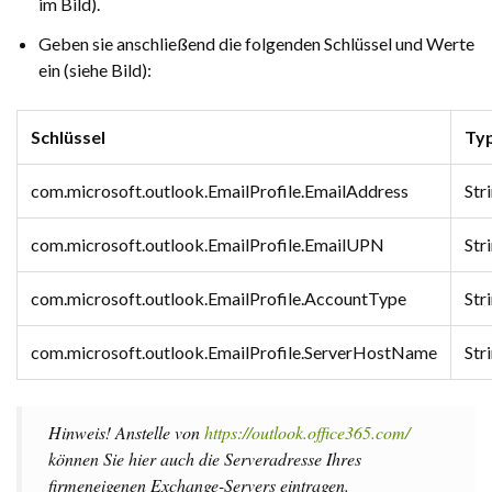
im Bild).
Geben sie anschließend die folgenden Schlüssel und Werte
ein (siehe Bild):
Schlüssel
Ty
com.microsoft.outlook.EmailProfile.EmailAddress
Str
com.microsoft.outlook.EmailProfile.EmailUPN
Str
com.microsoft.outlook.EmailProfile.AccountType
Str
com.microsoft.outlook.EmailProfile.ServerHostName
Str
Hinweis! Anstelle von
https://outlook.office365.com/
können Sie hier auch die Serveradresse Ihres
firmeneigenen Exchange-Servers eintragen.