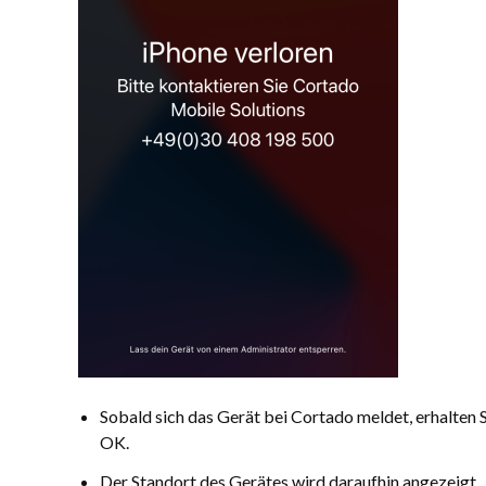
Sobald sich das Gerät bei Cortado meldet, erhalten S
OK.
Der Standort des Gerätes wird daraufhin angezeigt.